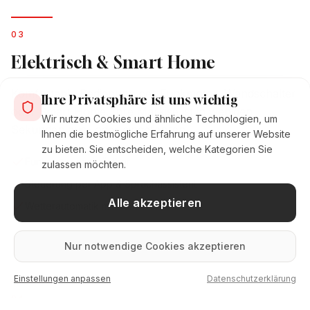
0
3
Elektrisch & Smart Home
Komfortable Bedienung per Funkmotor, Wandschalter
Ihre Privatsphäre ist uns wichtig
oder Smart Home. Ihre Markise ist in wenigen
Wir nutzen Cookies und ähnliche Technologien, um
Sekunden aus- oder eingefahren.
Ihnen die bestmögliche Erfahrung auf unserer Website
zu bieten. Sie entscheiden, welche Kategorien Sie
Funkmotor nachrüstbar
zulassen möchten.
Steuerung per App & Sprachassistent
Alle akzeptieren
Wetterautomatik mit Sensoren
Nur notwendige Cookies akzeptieren
Einstellungen anpassen
Datenschutzerklärung
0
4