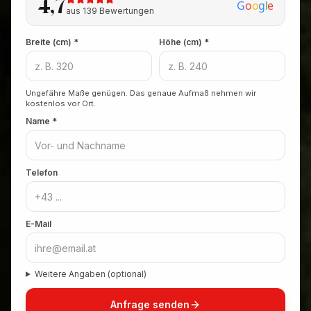
4,7
G
o
o
g
l
e
aus 139 Bewertungen
Breite (cm) *
Höhe (cm) *
Ungefähre Maße genügen. Das genaue Aufmaß nehmen wir
kostenlos vor Ort.
Name *
Telefon
E-Mail
Weitere Angaben (optional)
Anfrage senden