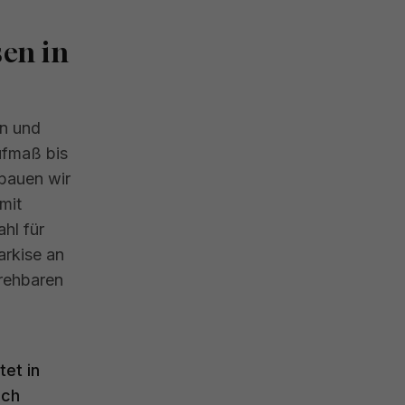
sen in
en und
ufmaß bis
bauen wir
mit
hl für
arkise an
rehbaren
tet in
ach