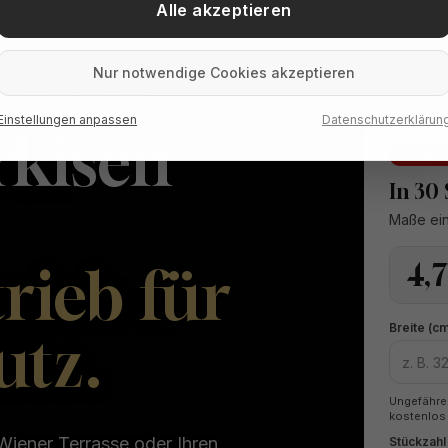
Alle akzeptieren
Nur notwendige Cookies akzeptieren
ENE MONTEURE · WIEN
Einstellungen anpassen
Datenschutzerklärun
rkisen
SCHNEL
In 30
Maße ein
4,7
rieb für
Breite (cm
utz.
Ungefähre
kostenlos 
Wiener Terrasse oder Ihren
Stückzahl