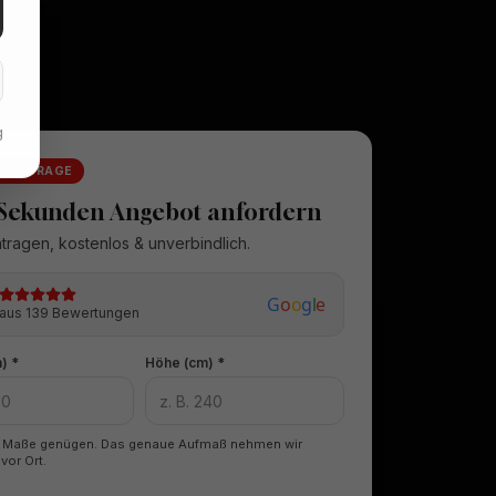
g
L-ANFRAGE
 Sekunden Angebot anfordern
tragen, kostenlos & unverbindlich.
G
o
o
g
l
e
aus 139 Bewertungen
) *
Höhe (cm) *
 Maße genügen. Das genaue Aufmaß nehmen wir
vor Ort.