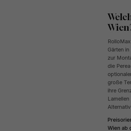
Welch
Wien
RolloMax 
Gärten in
zur Mont
die Perea
optionale
große Ter
ihre Gren
Lamellen 
Alternativ
Preisorie
Wien ab c