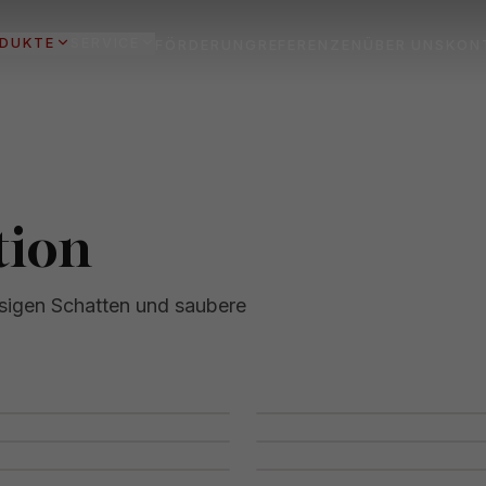
DUKTE
SERVICE
FÖRDERUNG
REFERENZEN
ÜBER UNS
KON
tion
ssigen Schatten und saubere
Halbkassette Basic
Gelenkarm-Markise
Kubische Kassetten
0
Ovale Kassetten-Ma