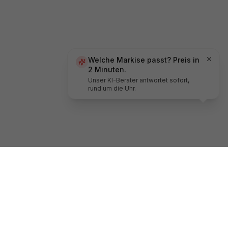
Welche Markise passt? Preis in
2 Minuten.
Unser KI-Berater antwortet sofort,
rund um die Uhr.
ABONNIEREN