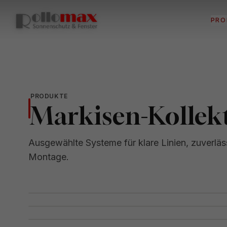
PRO
PRODUKTE
Markisen-Kollek
Ausgewählte Systeme für klare Linien, zuverlä
Montage.
Gelenkarm-Markise Basic
Kassettenmarkise Basic
Hülsen-Markise Warema H60
Kubische Kassetten-Markise Warema K5