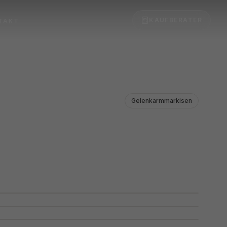
KAUFBERATER
TAKT
Gelenkarmmarkisen
 Warema G60
-Markise Warema K580
rkise Warema K60