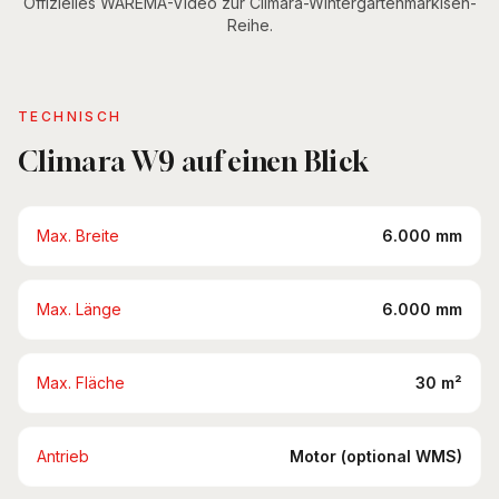
Offizielles WAREMA-Video zur Climara-Wintergartenmarkisen-
Mit Ton ansehen
Reihe.
TECHNISCH
Climara W9 auf einen Blick
Max. Breite
6.000 mm
Max. Länge
6.000 mm
Max. Fläche
30 m²
Antrieb
Motor (optional WMS)