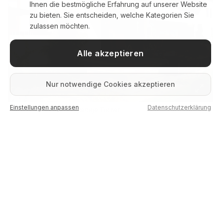
Ihnen die bestmögliche Erfahrung auf unserer Website
zu bieten. Sie entscheiden, welche Kategorien Sie
zulassen möchten.
Alle akzeptieren
Nur notwendige Cookies akzeptieren
Einstellungen anpassen
Datenschutzerklärung
Robuste Mechanik, langlebige Tücher
QUALITÄTSVERSPRECHEN
Sie gehen kein Risiko ein.
Maßanfertigung passend zu Ihrem Wintergarten oder
Glasdach