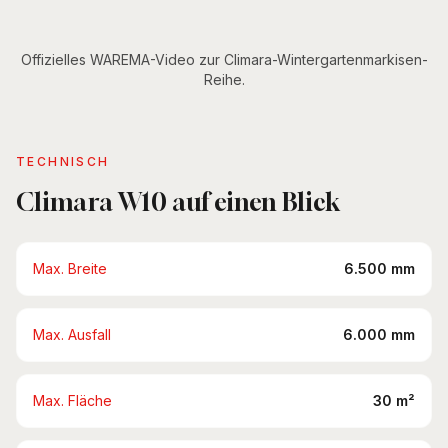
Auf- und Unterdach im Vergleich
Offizielles WAREMA-Video zur Climara-Wintergartenmarkisen-
Mit Ton ansehen
Reihe.
TECHNISCH
Climara W10 auf einen Blick
Max. Breite
6.500 mm
Max. Ausfall
6.000 mm
Max. Fläche
30 m²