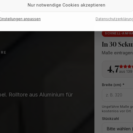
Nur notwendige Cookies akzeptieren
Einstellungen anpassen
Datenschutzerklärun
SCHNELL-ANFR
In 30 Sek
Maße eintragen,
ORE
4,7
aus 13
Breite (cm) *
el. Rolltore aus Aluminium für
Ungefähre Maße g
kostenlos vor Ort.
Stückzahl