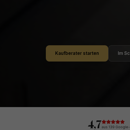
Kaufberater starten
Im S
4,7
aus 139 Google