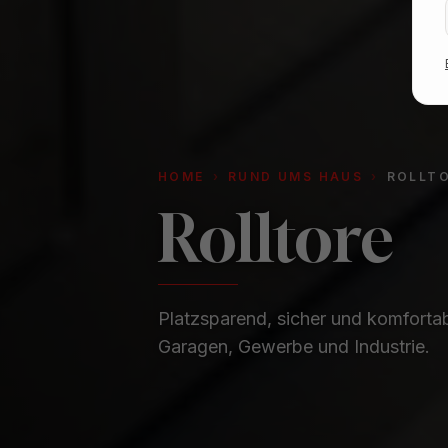
HOME
›
RUND UMS HAUS
›
ROLLT
Rolltore
Platzsparend, sicher und komfortab
Garagen, Gewerbe und Industrie.