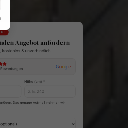
g
AGE
unden Angebot anfordern
 kostenlos & unverbindlich.
G
o
o
g
l
e
9 Bewertungen
Höhe (cm) *
enügen. Das genaue Aufmaß nehmen wir