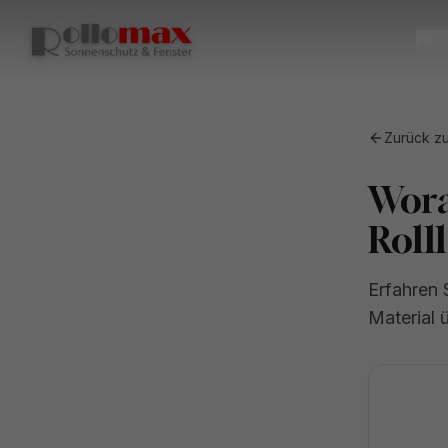
PRO
Zurück z
Wora
Roll
Erfahren 
Material 