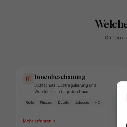
Welche
Ob Terras
Innenbeschattung
Sichtschutz, Lichtregulierung und
Wohlfühlklima für jeden Raum
Rollo
Plissee
Duette
Jalousie
+
2
Mehr erfahren