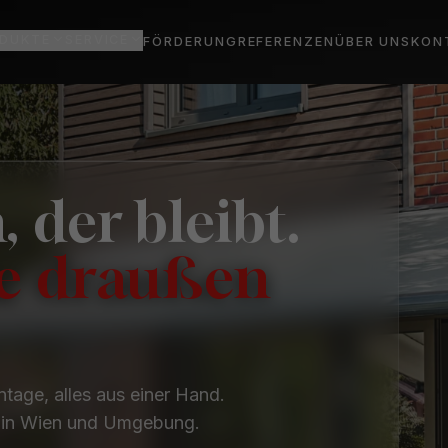
DUKTE
SERVICE
FÖRDERUNG
REFERENZEN
ÜBER UNS
KON
, der bleibt.
ie draußen
tage, alles aus einer Hand.
e in Wien und Umgebung.