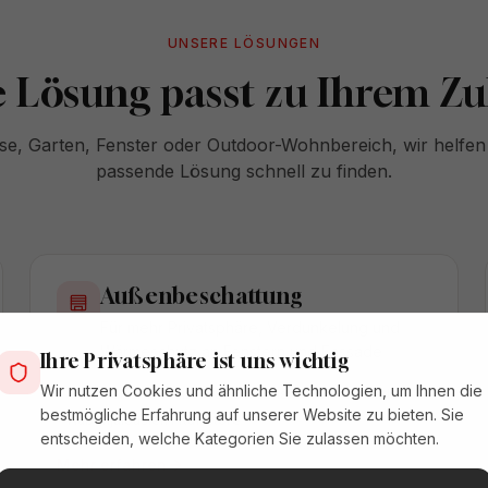
UNSERE LÖSUNGEN
 Lösung passt zu Ihrem Z
se, Garten, Fenster oder Outdoor-Wohnbereich, wir helfen 
passende Lösung schnell zu finden.
Außenbeschattung
Für mehr Privatsphäre, Verdunkelung und
Wärmeschutz an Fenstern und Fassade
Ihre Privatsphäre ist uns wichtig
Wir nutzen Cookies und ähnliche Technologien, um Ihnen die
Rollläden
Textilrollos / Screens
Solar Rollläden
bestmögliche Erfahrung auf unserer Website zu bieten. Sie
Außenjalousien / Raffstore
entscheiden, welche Kategorien Sie zulassen möchten.
Mehr erfahren