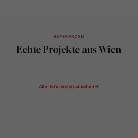
REFERENZEN
Gelenkarmmarkise am Altbau-
Echte Projekte aus Wien
Balkon
Wien
Alle Referenzen ansehen