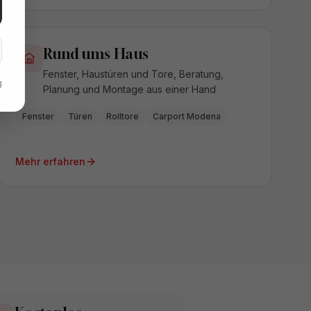
Rund ums Haus
Fenster, Haustüren und Tore, Beratung,
g
Planung und Montage aus einer Hand
Fenster
Türen
Rolltore
Carport Modena
Mehr erfahren