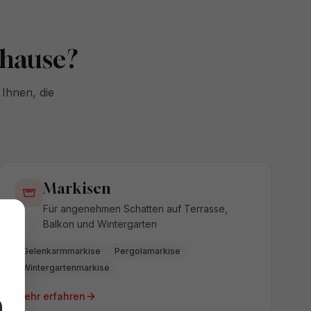
uhause?
Ihnen, die
Markisen
Für angenehmen Schatten auf Terrasse,
Balkon und Wintergarten
Gelenkarmmarkise
Pergolamarkise
Wintergartenmarkise
Mehr erfahren