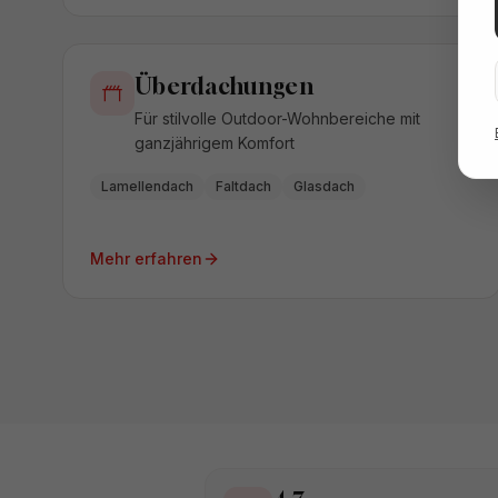
Überdachungen
Für stilvolle Outdoor-Wohnbereiche mit
ganzjährigem Komfort
Lamellendach
Faltdach
Glasdach
Mehr erfahren